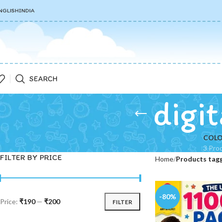
NGLISH
INDIA
SEARCH
digi
COLO
3 Pro
FILTER BY PRICE
Home
Products tagg
-80%
Price:
₹190
—
₹200
FILTER