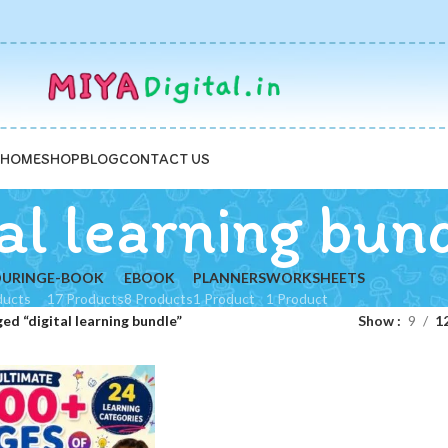
HOME
SHOP
BLOG
CONTACT US
tal learning bun
URING
E-BOOK
EBOOK
PLANNERS
WORKSHEETS
ducts
17 Products
8 Products
1 Product
1 Product
ed “digital learning bundle”
Show
9
1