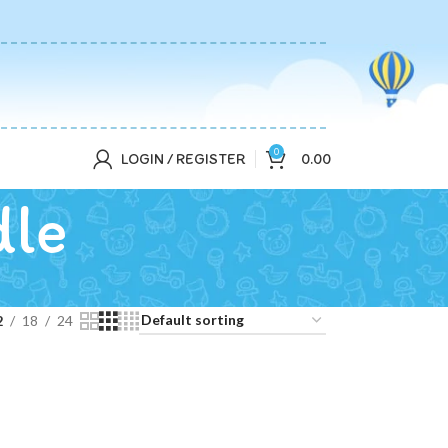
0
LOGIN / REGISTER
0.00
dle
2
18
24