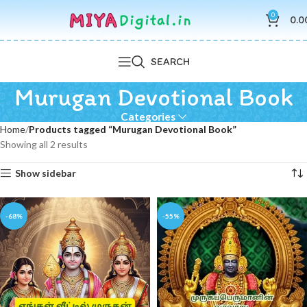
0
0.0
SEARCH
Murugan Devotional Book
Categories
Home
Products tagged “Murugan Devotional Book”
Showing all 2 results
Show sidebar
-68%
-55%