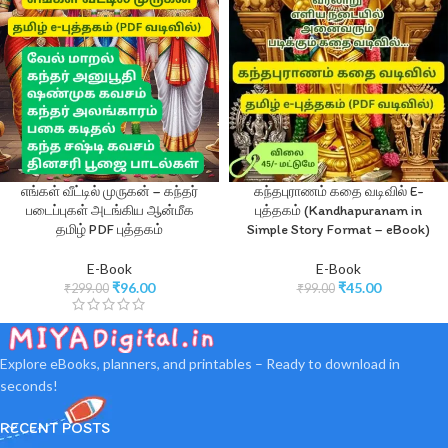
எங்கள் வீட்டில் முருகன் – கந்தர்
கந்தபுராணம் கதை வடிவில் E-
படைப்புகள் அடங்கிய ஆன்மீக
புத்தகம் (Kandhapuranam in
தமிழ் PDF புத்தகம்
Simple Story Format – eBook)
E-Book
E-Book
₹
96.00
₹
45.00
₹
299.00
₹
99.00
Explore eBooks, planners, and printables – Ready to download in
seconds!
RECENT POSTS