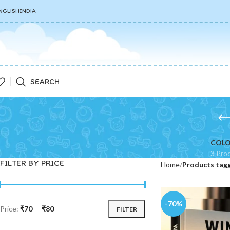
NGLISH
INDIA
SEARCH
COLO
3 Pro
FILTER BY PRICE
Home
Products tagg
-70%
Price:
₹70
—
₹80
FILTER