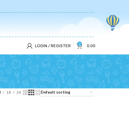
0
LOGIN / REGISTER
0.00
2
18
24