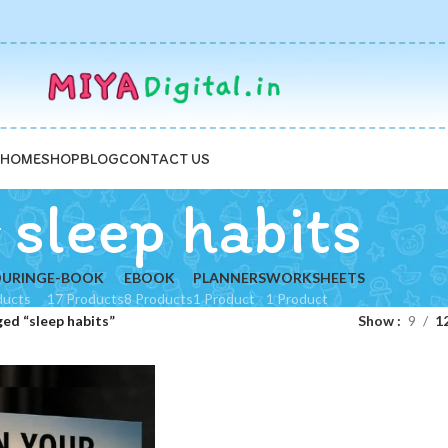
HOME
SHOP
BLOG
CONTACT US
sleep habits
URING
E-BOOK
EBOOK
PLANNERS
WORKSHEETS
ducts
17 Products
8 Products
1 Product
1 Product
ed “sleep habits”
Show
9
1